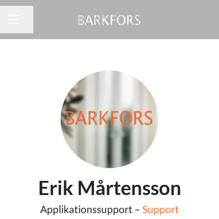
Dela sidan
KARRIÄRMENY
Erik Mårtensson
Applikationssupport –
Support