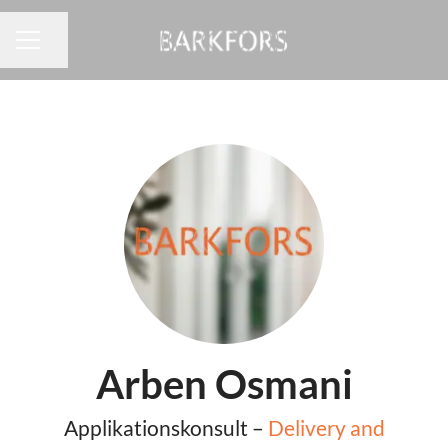
Dela sidan
KARRIÄRMENY
Arben Osmani
Applikationskonsult –
Delivery and