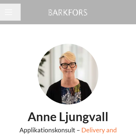
Dela sidan
KARRIÄRMENY
Anne Ljungvall
Applikationskonsult –
Delivery and